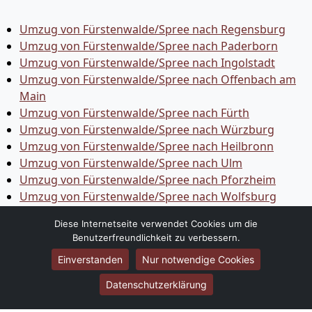
Umzug von Fürstenwalde/Spree nach Regensburg
Umzug von Fürstenwalde/Spree nach Paderborn
Umzug von Fürstenwalde/Spree nach Ingolstadt
Umzug von Fürstenwalde/Spree nach Offenbach am
Main
Umzug von Fürstenwalde/Spree nach Fürth
Umzug von Fürstenwalde/Spree nach Würzburg
Umzug von Fürstenwalde/Spree nach Heilbronn
Umzug von Fürstenwalde/Spree nach Ulm
Umzug von Fürstenwalde/Spree nach Pforzheim
Umzug von Fürstenwalde/Spree nach Wolfsburg
Umzug von Fürstenwalde/Spree nach Bottrop
Diese Internetseite verwendet Cookies um die
Umzug von Fürstenwalde/Spree nach Göttingen
Benutzerfreundlichkeit zu verbessern.
Umzug von Fürstenwalde/Spree nach Reutlingen
Einverstanden
Nur notwendige Cookies
Umzug von Fürstenwalde/Spree nach Bremer­haven
Umzug von Fürstenwalde/Spree nach Koblenz
Datenschutzerklärung
Umzug von Fürstenwalde/Spree nach Erlangen