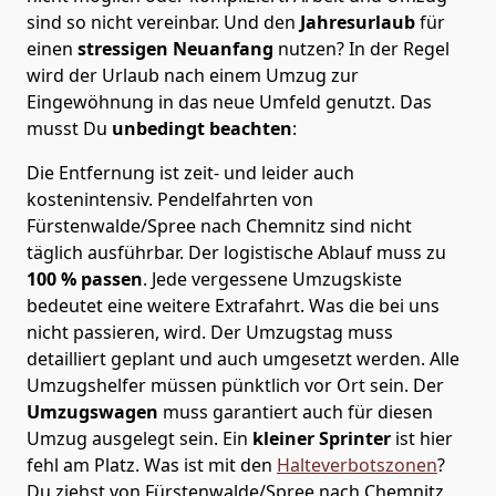
sind so nicht vereinbar. Und den
Jahresurlaub
für
einen
stressigen Neuanfang
nutzen? In der Regel
wird der Urlaub nach einem Umzug zur
Eingewöhnung in das neue Umfeld genutzt. Das
musst Du
unbedingt beachten
:
Die Entfernung ist zeit- und leider auch
kostenintensiv. Pendelfahrten von
Fürstenwalde/Spree nach Chemnitz sind nicht
täglich ausführbar.
Der logistische Ablauf muss zu
100 % passen
. Jede vergessene Umzugskiste
bedeutet eine weitere Extrafahrt. Was die bei uns
nicht passieren, wird.
Der Umzugstag muss
detailliert geplant und auch umgesetzt werden. Alle
Umzugshelfer müssen pünktlich vor Ort sein. Der
Umzugswagen
muss garantiert auch für diesen
Umzug ausgelegt sein. Ein
kleiner Sprinter
ist hier
fehl am Platz. Was ist mit den
Halteverbotszonen
?
Du ziehst von Fürstenwalde/Spree nach Chemnitz