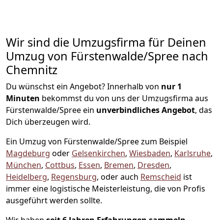
Wir sind die Umzugsfirma für Deinen
Umzug von Fürstenwalde/Spree nach
Chemnitz
Du wünschst ein Angebot? Innerhalb von
nur 1
Minuten
bekommst du von uns der Umzugsfirma aus
Fürstenwalde/Spree ein
unverbindliches Angebot
, das
Dich überzeugen wird.
Ein Umzug von Fürstenwalde/Spree zum Beispiel
Magdeburg
oder
Gelsenkirchen
,
Wiesbaden
,
Karlsruhe
,
München
,
Cottbus
,
Essen
,
Bremen
,
Dresden
,
Heidelberg
,
Regensburg
, oder auch
Remscheid
ist
immer eine logistische Meisterleistung, die von Profis
ausgeführt werden sollte.
Wir haben
seit
6 Jahren Erfahrungen sammeln