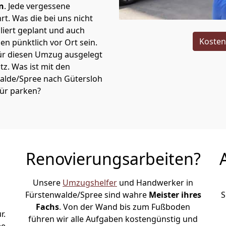
n
. Jede vergessene
t. Was die bei uns nicht
iert geplant und auch
Kosten
n pünktlich vor Ort sein.
ür diesen Umzug ausgelegt
atz. Was ist mit den
walde/Spree nach Gütersloh
tür parken?
Renovierungsarbeiten?
Unsere
Umzugshelfer
und Handwerker in
Fürstenwalde/Spree sind wahre
Meister ihres
S
Fachs
. Von der Wand bis zum Fußboden
r.
führen wir alle Aufgaben kostengünstig und