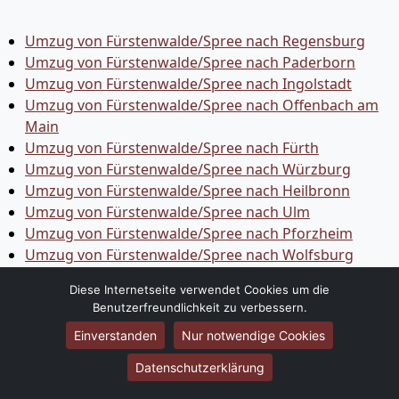
Umzug von Fürstenwalde/Spree nach Regensburg
Umzug von Fürstenwalde/Spree nach Paderborn
Umzug von Fürstenwalde/Spree nach Ingolstadt
Umzug von Fürstenwalde/Spree nach Offenbach am
Main
Umzug von Fürstenwalde/Spree nach Fürth
Umzug von Fürstenwalde/Spree nach Würzburg
Umzug von Fürstenwalde/Spree nach Heilbronn
Umzug von Fürstenwalde/Spree nach Ulm
Umzug von Fürstenwalde/Spree nach Pforzheim
Umzug von Fürstenwalde/Spree nach Wolfsburg
Umzug von Fürstenwalde/Spree nach Bottrop
Diese Internetseite verwendet Cookies um die
Umzug von Fürstenwalde/Spree nach Göttingen
Benutzerfreundlichkeit zu verbessern.
Umzug von Fürstenwalde/Spree nach Reutlingen
Einverstanden
Nur notwendige Cookies
Umzug von Fürstenwalde/Spree nach Bremer­haven
Umzug von Fürstenwalde/Spree nach Koblenz
Datenschutzerklärung
Umzug von Fürstenwalde/Spree nach Erlangen