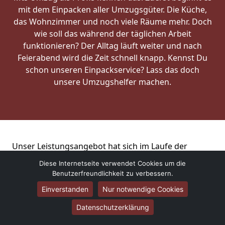
mit dem Einpacken aller Umzugsgüter. Die Küche,
das Wohnzimmer und noch viele Räume mehr. Doch
wie soll das während der täglichen Arbeit
funktionieren? Der Alltag läuft weiter und nach
Feierabend wird die Zeit schnell knapp. Kennst Du
schon unseren Einpackservice? Lass das doch
unsere Umzugshelfer machen.
Unser Leistungsangebot hat sich im Laufe der
letzten 6
Jahre entwickelt
. Unter der Bezeichnung
Diese Internetseite verwendet Cookies um die
Privatumzug in Fürstenwalde/Spree verstehen wir
Benutzerfreundlichkeit zu verbessern.
mehr, als nur Kisten schleppen. Kennst Du schon
Einverstanden
Nur notwendige Cookies
unseren Full-Service? Hier übernehmen wir im
Vorfeld die komplette Abwicklung für Dich.
Datenschutzerklärung