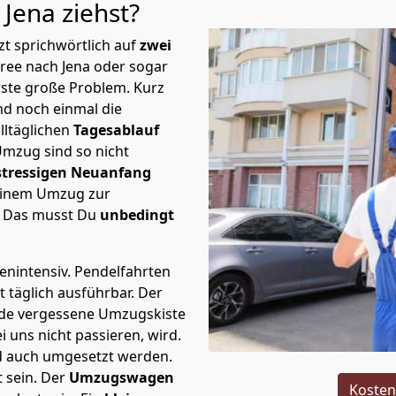
 Jena
ziehst?
t sprichwörtlich auf
zwei
pree nach Jena oder sogar
rste große Problem.
Kurz
d noch einmal die
lltäglichen
Tagesablauf
Umzug sind so nicht
stressigen Neuanfang
 einem Umzug zur
. Das musst Du
unbedingt
tenintensiv. Pendelfahrten
t täglich ausführbar.
Der
Jede vergessene Umzugskiste
i uns nicht passieren, wird.
d auch umgesetzt werden.
 sein. Der
Umzugswagen
Kosten