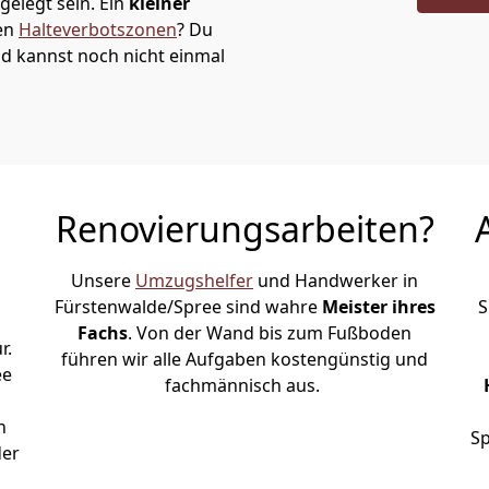
elegt sein. Ein
kleiner
den
Halteverbotszonen
? Du
d kannst noch nicht einmal
Renovierungsarbeiten?
Unsere
Umzugshelfer
und Handwerker in
Fürstenwalde/Spree sind wahre
Meister ihres
S
Fachs
. Von der Wand bis zum Fußboden
r.
führen wir alle Aufgaben kostengünstig und
ee
fachmännisch aus.
n
Sp
der