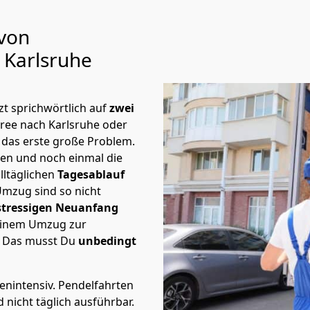
 von
 Karlsruhe
t sprichwörtlich auf
zwei
pree nach Karlsruhe oder
 das erste große Problem.
en und noch einmal die
lltäglichen
Tagesablauf
Umzug sind so nicht
stressigen Neuanfang
 einem Umzug zur
. Das musst Du
unbedingt
tenintensiv. Pendelfahrten
nicht täglich ausführbar.