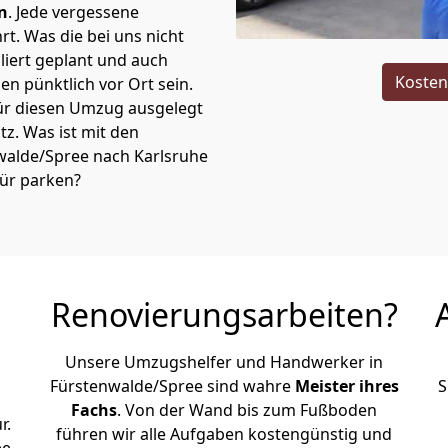
n
. Jede vergessene
t. Was die bei uns nicht
iert geplant und auch
Kosten
n pünktlich vor Ort sein.
ür diesen Umzug ausgelegt
atz. Was ist mit den
nwalde/Spree nach Karlsruhe
tür parken?
Renovierungsarbeiten?
Unsere Umzugshelfer und Handwerker in
Fürstenwalde/Spree sind wahre
Meister ihres
S
Fachs
. Von der Wand bis zum Fußboden
r.
führen wir alle Aufgaben kostengünstig und