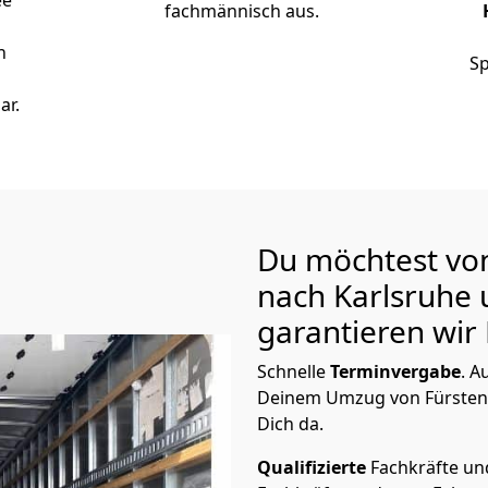
ee
fachmännisch aus.
n
Sp
ar.
Du möchtest vo
nach Karlsruhe
garantieren wir 
Schnelle
Terminvergabe
.
Au
Deinem Umzug von Fürstenw
Dich da.
Qualifizierte
Fachkräfte u