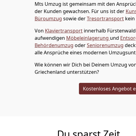
Mts Umzug
ist gemeinsam mit den Ansprü
der Kunden gewachsen. Für uns ist der
Kuns
Büroumzug
sowie der
Tresortransport
kein
Von
Klaviertransport
innerhalb
Fürstenwal
aufwendigen
Möbeleinlagerung
und
Entso
Behördenumzug
oder
Seniorenumzug
deck
alle Ansprüche eines modernen Umzugsun
Wie können wir Dich bei Deinem Umzug vo
Griechenland
unterstützen?
Kostenloses Angebot e
Du sparst Zeit