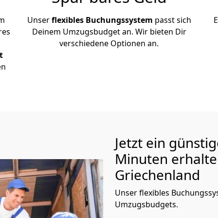
em
Unser
flexibles Buchungssystem
passt sich
E
res
Deinem Umzugsbudget an. Wir bieten Dir
verschiedene Optionen an.
t
en
Jetzt ein günsti
Minuten erhalt
Griechenland
Unser flexibles Buchungssys
Umzugsbudgets.