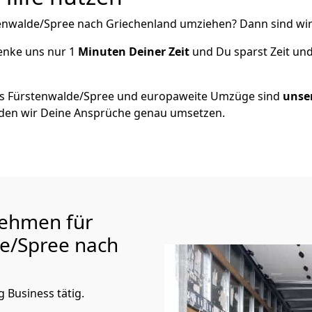
enwalde/Spree
nach Griechenland
umziehen? Dann sind wir 
henke uns nur
1
Minuten Deiner Zeit
und Du sparst Zeit un
us
Fürstenwalde/Spree
und europaweite Umzüge sind
unser
en wir Deine Ansprüche genau umsetzen.
ehmen für
e/Spree
nach
 Business tätig.