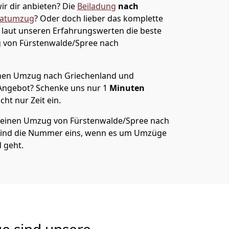
ir dir anbieten?
Die
Beiladung
nach
vatumzug
? Oder doch lieber das komplette
t laut unseren Erfahrungswerten die beste
g von
Fürstenwalde/Spree
nach
nen Umzug nach Griechenland und
 Angebot? Schenke uns nur
1
Minuten
ht nur Zeit ein.
 deinen Umzug von
Fürstenwalde/Spree
nach
sind die Nummer eins, wenn es um Umzüge
 geht.