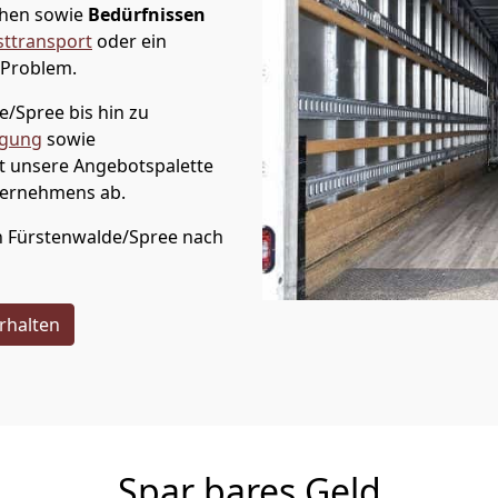
chen sowie
Bedürfnissen
ttransport
oder ein
 Problem.
de/Spree
bis hin zu
rgung
sowie
t unsere Angebotspalette
ternehmens ab.
n
Fürstenwalde/Spree
nach
rhalten
Spar bares Geld